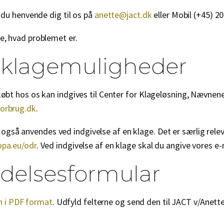
n du henvende dig til os på
anette@jact.dk
eller Mobil (+45) 2
se, hvad problemet er.
 klagemuligheder
 købt hos os kan indgives til Center for Klageløsning, Nævne
orbrug.dk
.
gså anvendes ved indgivelse af en klage. Det er særlig rele
opa.eu/odr
. Ved indgivelse af en klage skal du angive vores 
ydelsesformular
 i PDF format
. Udfyld felterne og send den til JACT v/Anett