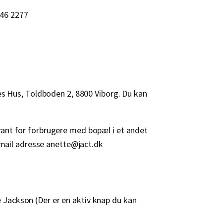
046 2277
nes Hus, Toldboden 2, 8800 Viborg. Du kan
vant for forbrugere med bopæl i et andet
e-mail adresse anette@jact.dk
e Jackson (Der er en aktiv knap du kan