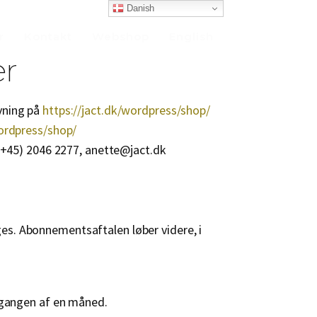
Danish
r
Kontakt
Webshop
English
er
vning på
https://jact.dk/wordpress/shop/
wordpress/shop/
 (+45) 2046 2277, anette@jact.dk
es. Abonnementsaftalen løber videre, i
udgangen af en måned.