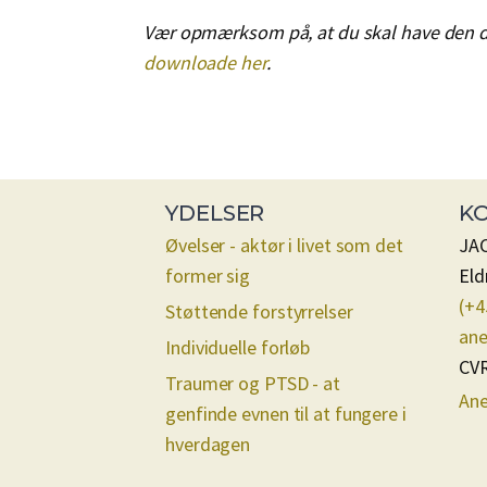
Vær opmærksom på, at du skal have den do
downloade her
.
YDELSER
K
Øvelser - aktør i livet som det
JAC
former sig
Eld
(+4
Støttende forstyrrelser
ane
Individuelle forløb
CVR
Traumer og PTSD - at
Ane
genfinde evnen til at fungere i
hverdagen