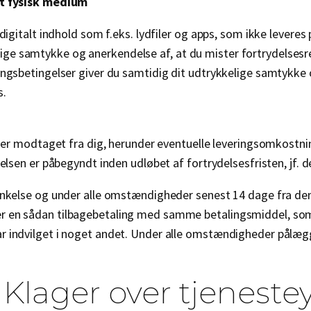
 et fysisk medium
 digitalt indhold som f.eks. lydfiler og apps, som ikke leveres
e samtykke og anerkendelse af, at du mister fortrydelsesret
ingsbetingelser giver du samtidig dit udtrykkelige samtykke 
s.
inger modtaget fra dig, herunder eventuelle leveringsomkostn
delsen er påbegyndt inden udløbet af fortrydelsesfristen, jf. d
sinkelse og under alle omstændigheder senest 14 dage fra den
r en sådan tilbagebetaling med samme betalingsmiddel, som
r indvilget i noget andet. Under alle omstændigheder pålæg
Klager over tjeneste