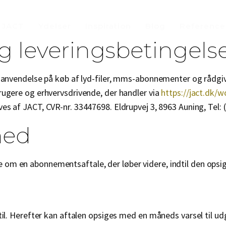
 JACT
Ydelser
Inspiration
Blog
Reference
og leveringsbetingels
er anvendelse på køb af lyd-filer, mms-abonnementer og rådgi
rugere og erhvervsdrivende, der handler via
https://jact.dk/
ives af JACT, CVR-nr. 33447698. Eldrupvej 3, 8963 Auning, Tel:
hed
om en abonnementsaftale, der løber videre, indtil den opsig
 til. Herefter kan aftalen opsiges med en måneds varsel til 