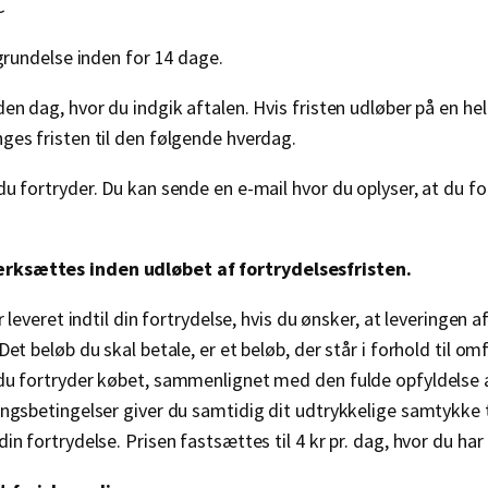
egrundelse inden for 14 dage.
en dag, hvor du indgik aftalen. Hvis fristen udløber på en he
ges fristen til den følgende hverdag.
u fortryder. Du kan sende en e-mail hvor du oplyser, at du fo
ærksættes inden udløbet af fortrydelsesfristen.
er leveret indtil din fortrydelse, hvis du ønsker, at leverin
et beløb du skal betale, er et beløb, der står i forhold til omf
 du fortryder købet, sammenlignet med den fulde opfyldelse a
ngsbetingelser giver du samtidig dit udtrykkelige samtykke til
in fortrydelse. Prisen fastsættes til 4 kr pr. dag, hvor du ha