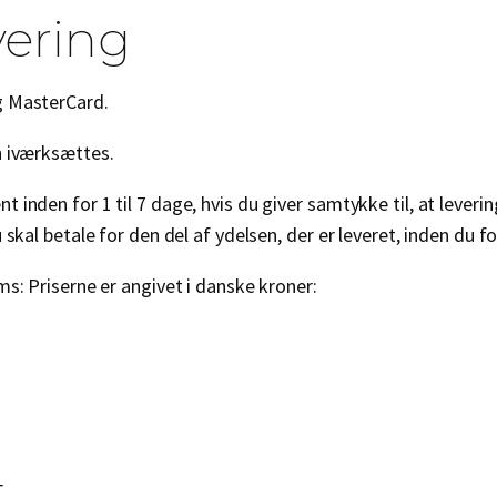
vering
g MasterCard.
n iværksættes.
 inden for 1 til 7 dage, hvis du giver samtykke til, at lever
skal betale for den del af ydelsen, der er leveret, inden du fo
s: Priserne er angivet i danske kroner:
t