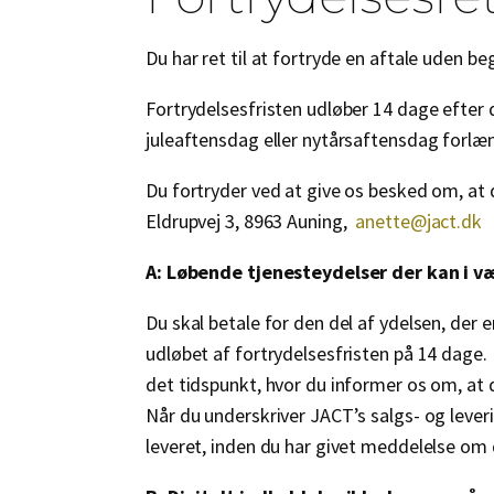
Du har ret til at fortryde en aftale uden b
Fortrydelsesfristen udløber 14 dage efter d
juleaftensdag eller nytårsaftensdag forlæn
Du fortryder ved at give os besked om, at d
Eldrupvej 3, 8963 Auning,
anette@jact.dk
A: Løbende tjenesteydelser der kan i v
Du skal betale for den del af ydelsen, der 
udløbet af fortrydelsesfristen på 14 dage. D
det tidspunkt, hvor du informer os om, at
Når du underskriver JACT’s salgs- og leveri
leveret, inden du har givet meddelelse om d