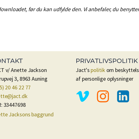
wnloadet, før du kan udfylde den. Vi anbefaler, du benytte
ONTAKT
PRIVATLIVSPOLITIK
T v/ Anette Jackson
Jact's
politik
om beskyttel
rupvej 3, 8963 Auning
af personlige oplysninger
5) 20 46 22 77
tte@jact.dk
: 33447698
tte Jacksons baggrund