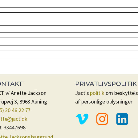
ONTAKT
PRIVATLIVSPOLITIK
T v/ Anette Jackson
Jact's
politik
om beskyttel
rupvej 3, 8963 Auning
af personlige oplysninger
5) 20 46 22 77
tte@jact.dk
: 33447698
tte Jacksons baggrund