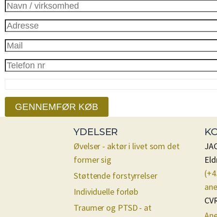
GENNEMFØR KØB
YDELSER
K
Øvelser - aktør i livet som det
JAC
former sig
Eld
(+4
Støttende forstyrrelser
ane
Individuelle forløb
CVR
Traumer og PTSD - at
Ane