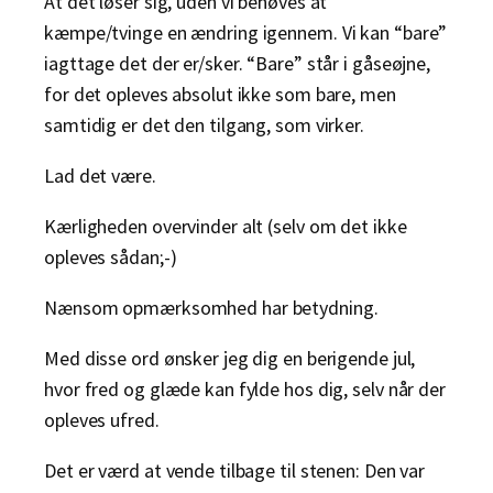
At det løser sig, uden vi behøves at
kæmpe/tvinge en ændring igennem. Vi kan “bare”
iagttage det der er/sker. “Bare” står i gåseøjne,
for det opleves absolut ikke som bare, men
samtidig er det den tilgang, som virker.
Lad det være.
Kærligheden overvinder alt (selv om det ikke
opleves sådan;-)
Nænsom opmærksomhed har betydning.
Med disse ord ønsker jeg dig en berigende jul,
hvor fred og glæde kan fylde hos dig, selv når der
opleves ufred.
Det er værd at vende tilbage til stenen: Den var